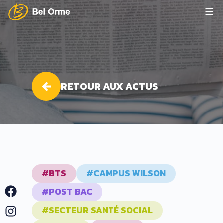
Aller
au
Lycée
contenu
Bel
Orme
RETOUR AUX ACTUS
#BTS
#CAMPUS WILSON
Facebook
#POST BAC
Instagram
#SECTEUR SANTÉ SOCIAL