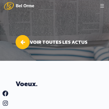
Aller
au
Lycée
contenu
Bel
Orme
VOIR TOUTES LES ACTUS
Voeux.
Facebook
Instagram