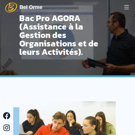
Aller
au
Bac Pro AGORA
Lycée
(Assistance à la
contenu
Bel
Gestion des
Orme
Organisations et de
leurs Activités).
Facebook
Instagram