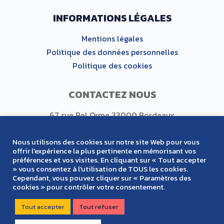
INFORMATIONS LÉGALES
Mentions légales
Politique des données personnelles
Politique des cookies
CONTACTEZ NOUS
67, rue Bel Orme 33000 Bordeaux
Tel : +33 (0)5 56 00 87 97
Nous utilisons des cookies sur notre site Web pour vous
offrir l'expérience la plus pertinente en mémorisant vos
préférences et vos visites. En cliquant sur « Tout accepter
SUIVEZ NOUS
» vous consentez à l'utilisation de TOUS les cookies.
Cependant, vous pouvez cliquer sur « Paramètres des
cookies » pour contrôler votre consentement.
Tout accepter
Tout refuser