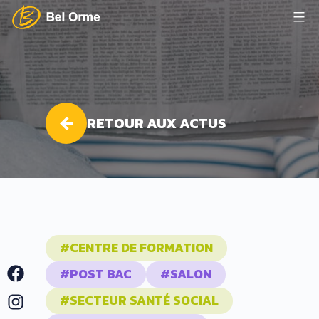
Aller
au
Lycée
contenu
Bel
Orme
RETOUR AUX ACTUS
#CENTRE DE FORMATION
Facebook
#POST BAC
#SALON
Instagram
#SECTEUR SANTÉ SOCIAL