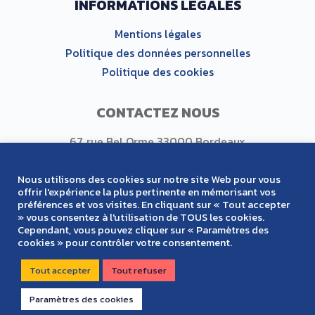
INFORMATIONS LÉGALES
Mentions légales
Politique des données personnelles
Politique des cookies
CONTACTEZ NOUS
67, rue Bel Orme 33000 Bordeaux
Tel : +33 (0)5 56 00 87 97
Nous utilisons des cookies sur notre site Web pour vous
offrir l'expérience la plus pertinente en mémorisant vos
préférences et vos visites. En cliquant sur « Tout accepter
SUIVEZ NOUS
» vous consentez à l'utilisation de TOUS les cookies.
Cependant, vous pouvez cliquer sur « Paramètres des
cookies » pour contrôler votre consentement.
Tout accepter
Tout refuser
Paramètres des cookies