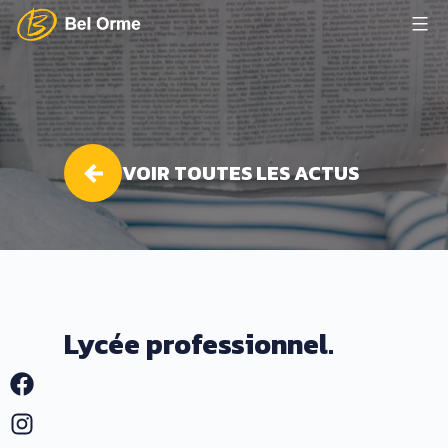
Aller
au
Lycée
contenu
Bel
Orme
VOIR TOUTES LES ACTUS
Lycée professionnel.
Facebook
Instagram