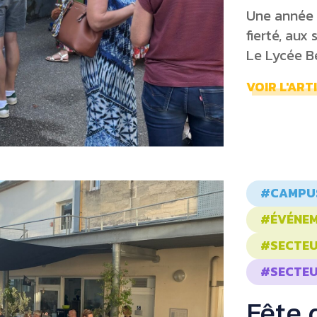
Une année s
fierté, aux
Le Lycée Bel
VOIR L'ART
#CAMPUS
#ÉVÉNE
#SECTEU
#SECTEU
Fête 