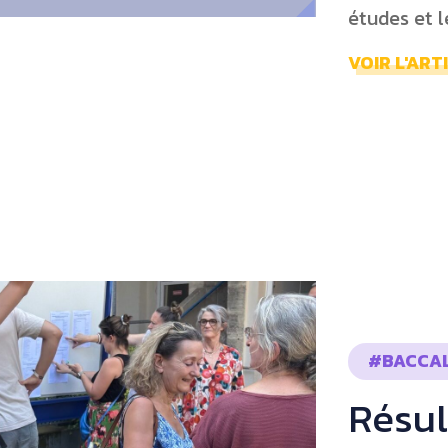
études et le
VOIR L'ART
#BACCA
Résul