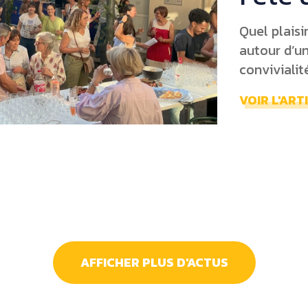
Quel plaisi
autour d’u
convivialit
VOIR L'ART
AFFICHER PLUS D'ACTUS