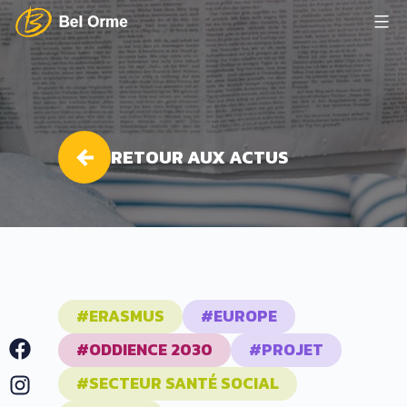
Aller
au
Lycée
contenu
Bel
Orme
RETOUR AUX ACTUS
#ERASMUS
#EUROPE
Facebook
#ODDIENCE 2030
#PROJET
Instagram
#SECTEUR SANTÉ SOCIAL