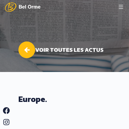
Aller
au
Lycée
contenu
Bel
Orme
VOIR TOUTES LES ACTUS
Europe.
Facebook
Instagram