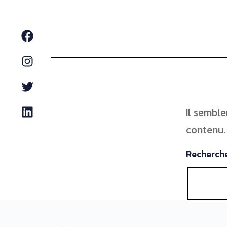
Facebook
Instagram
Twitter
LinkedIn
Il sembl
contenu.
Recherch